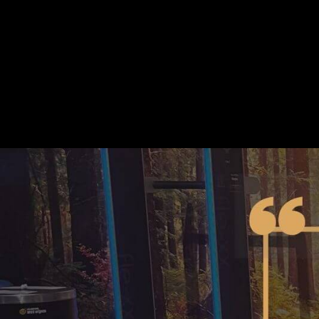
Endlich abnehmen
Leistungen
Online Fitness
Öffnungszeiten
Experten Allianz
News & Aktuelles
FAQ
Mitglied werden