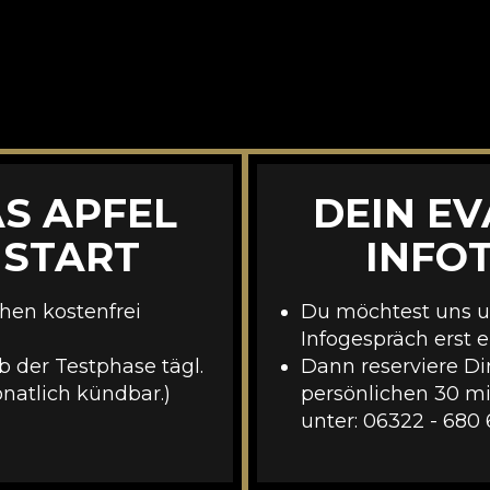
AS APFEL
DEIN EV
 START
INFO
hen kostenfrei
Du möchtest uns u
Infogespräch erst 
b der Testphase tägl.
Dann reserviere Di
atlich kündbar.)
persönlichen 30 mi
unter:
06322 - 680