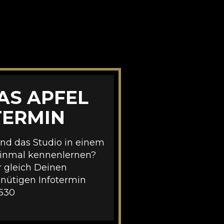
AS APFEL
TERMIN
nd das Studio in einem
einmal kennenlernen?
r gleich Deinen
nütigen Infotermin
 630