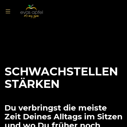
Endlich abnehmen
Leistungen
Online Fitness
SCHWACHSTELLEN
Öffnungszeiten
Experten Allianz
STÄRKEN
News & Aktuelles
FAQ
Du verbringst die meiste
Mitglied werden
Zeit Deines Alltags im Sitzen
und wo Du früher noch